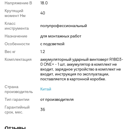
Напряжение В
18.0
Крутящий
40
момент Нм
Класс
полупрофессиональный
инструмента
Назначение
для монтажных работ
Особенности
с подсветкой
Вес кг
1.2
Комплектация
аккумуляторный ударный винтоверт R18ID3-
0 ONE+ - 1 шт, аккумулятор в комплект не
входит, зарядное устройство в комплект не
входит, инструкция по эксплуатации,
поставляется в картонной коробке.
Страна
Китай
производитель
Тип гарантии
от производителя
Гарантийный
36
срок, мес.
Отзывы