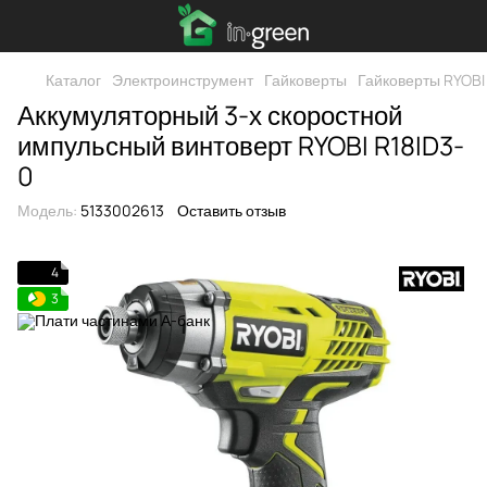
Каталог
Электроинструмент
Гайковерты
Гайковерты RYOBI
Аккумуляторный 3-х скоростной
импульсный винтоверт RYOBI R18ID3-
0
Модель:
5133002613
Оставить отзыв
4
3