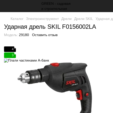
Каталог
Электроинструмент
Дрели
Дрели SKIL
Ударная д
Ударная дрель SKIL F0156002LA
Модель:
29180
Оставить отзыв
4
3