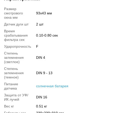
Размер
смотрового
93х43 мм
окна мм
Датчик дуги шт
2 шт
Время
срабатывания
0.10-0.80 сек
фильтра сек
Ударопрочность
F
Степень
затемнения
DIN 4
(светлое)
Степень
затемнения
DIN 9 - 13
(темное)
Питание
солнечная батарея
датчика
Защита от УФ/
DIN 16
ИК лучей
Вес кг
0.51 кг
Габариты мм
230х230х310 мм