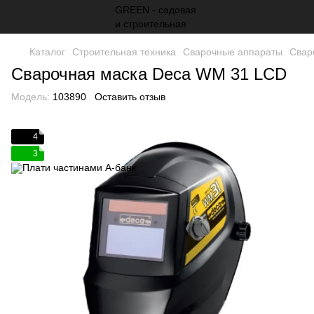
Каталог
Строительная техника
Сварочные аппараты
Свар
Сварочная маска Deca WM 31 LCD
Модель:
103890
Оставить отзыв
4
3