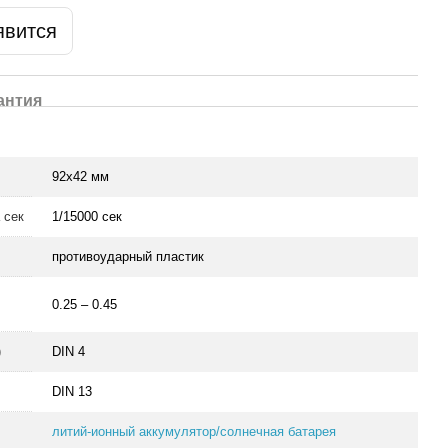
явится
антия
92x42 мм
 сек
1/15000 сек
противоударный пластик
0.25 – 0.45
)
DIN 4
DIN 13
литий-ионный аккумулятор/солнечная батарея