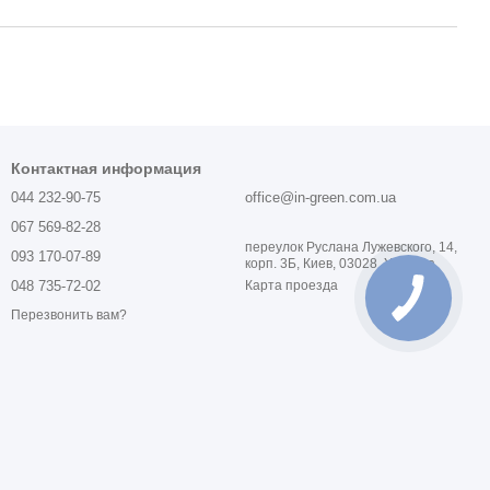
Контактная информация
044 232-90-75
office@in-green.com.ua
067 569-82-28
переулок Руслана Лужевского, 14,
093 170-07-89
корп. 3Б, Киев, 03028, Украина
048 735-72-02
Карта проезда
Перезвонить вам?