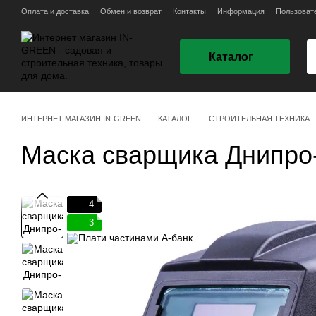
Перейти к основному контенту
Оплата и доставка
Обмен и возврат
Контакты
Информация
Пользоват
Каталог
ИНТЕРНЕТ МАГАЗИН IN-GREEN
КАТАЛОГ
СТРОИТЕЛЬНАЯ ТЕХНИКА
Маска сварщика Днипро
4
3