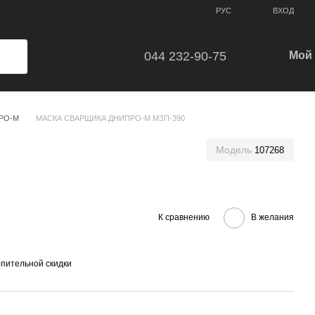
ВХОД
РУС
044 232-90-75
Мой 
РО-М
МАСКА СВАРЩИКА ДНИПРО-М МЗП-390
Модель
107268
К сравнению
В желания
пительной скидки