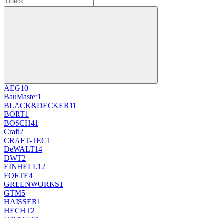
AEG
10
BauMaster
1
BLACK&DECKER
11
BORT
1
BOSCH
41
Craft
2
CRAFT-TEC
1
DeWALT
14
DWT
2
EINHELL
12
FORTE
4
GREENWORKS
1
GTM
5
HAISSER
1
HECHT
2