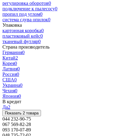
регулировка оборотов
0
подключение к пылесосу
0
пропил под углом
0
система сдува опилок
0
Упаковка
картонная коробка
0
пластиковый кейс
0
тканевый футляр
0
Страна производитель
Германия
0
Китай
2
Корея
0
Латвия
0
Россия
0
США
0
Украина
0
Чехия
0
Япония
0
В кредит
Да
2
Показать 2 товара
044 232-90-75
067 569-82-28
093 170-07-89
048 735-72-02