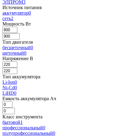
ЭЛПРОМ
3
Источник питания
аккумулятор
0
сеть
2
Мощность Вт
Тип двигателя
бесщеточный
0
щеточный
0
Напряжение В
Тип аккумулятора
Li-Ion
0
Ni-Cd
0
LiHD
0
Емкость аккумулятора Ач
Класс инструмента
бытовой
1
профессиональный
0
полупрофессиональный
0