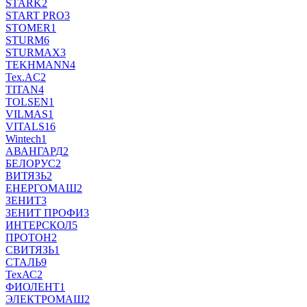
STARK
2
START PRO
3
STOMER
1
STURM
6
STURMAX
3
TEKHMANN
4
Tex.AC
2
TITAN
4
TOLSEN
1
VILMAS
1
VITALS
16
Wintech
1
АВАНГАРД
2
БЕЛОРУС
2
ВИТЯЗЬ
2
ЕНЕРГОМАШ
2
ЗЕНИТ
3
ЗЕНИТ ПРОФИ
3
ИНТЕРСКОЛ
5
ПРОТОН
2
СВИТЯЗЬ
1
СТАЛЬ
9
ТехАС
2
ФИОЛЕНТ
1
ЭЛЕКТРОМАШ
2