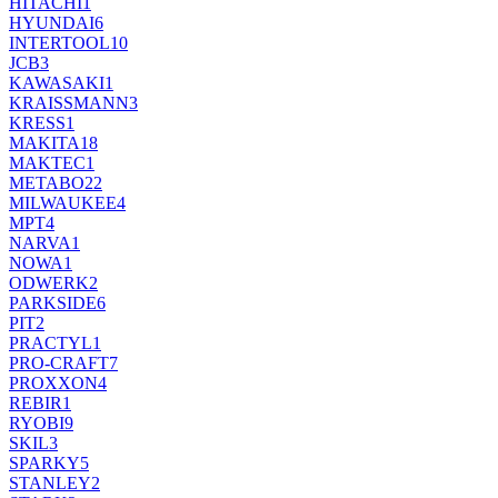
HITACHI
1
HYUNDAI
6
INTERTOOL
10
JCB
3
KAWASAKI
1
KRAISSMANN
3
KRESS
1
MAKITA
18
MAKTEC
1
METABO
22
MILWAUKEE
4
MPT
4
NARVA
1
NOWA
1
ODWERK
2
PARKSIDE
6
PIT
2
PRACTYL
1
PRO-CRAFT
7
PROXXON
4
REBIR
1
RYOBI
9
SKIL
3
SPARKY
5
STANLEY
2