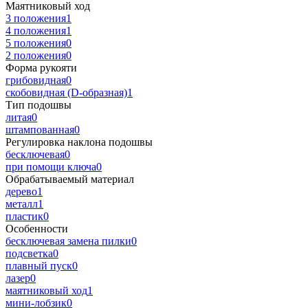
Маятниковый ход
3 положения
1
4 положения
1
5 положения
0
2 положения
0
Форма рукояти
грибовидная
0
скобовидная (D-образная)
1
Тип подошвы
литая
0
штампованная
0
Регулировка наклона подошвы
бесключевая
0
при помощи ключа
0
Обрабатываемый материал
дерево
1
металл
1
пластик
0
Особенности
бесключевая замена пилки
0
подсветка
0
плавный пуск
0
лазер
0
маятниковый ход
1
мини-лобзик
0