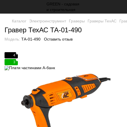
Каталог
Электроинструмент
Граверы
Граверы ТехАС
Гра
Гравер ТехАС ТА-01-490
Модель:
ТА-01-490
Оставить отзыв
4
3