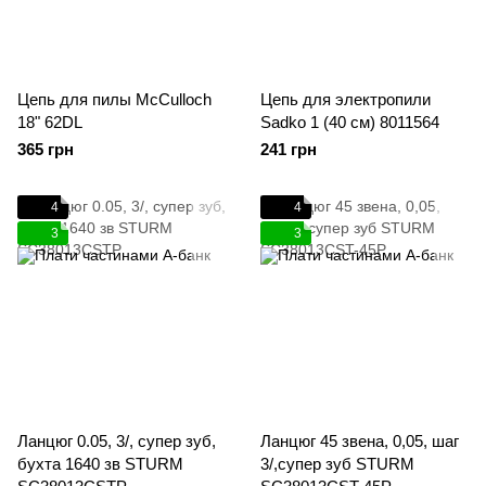
Цепь для пилы McCulloch
Цепь для электропили
18" 62DL
Sadko 1 (40 см) 8011564
365 грн
241 грн
4
4
3
3
Ланцюг 0.05, 3/, супер зуб,
Ланцюг 45 звена, 0,05, шаг
бухта 1640 зв STURM
3/,супер зуб STURM