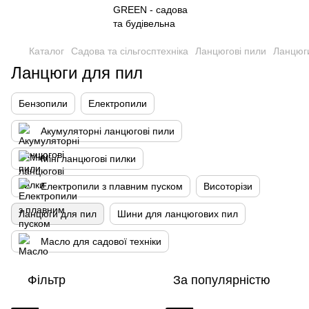
Каталог
Садова та сільгосптехніка
Ланцюгові пили
Ланцюг
Ланцюги для пил
Бензопили
Електропили
Акумуляторні ланцюгові пили
Міні ланцюгові пилки
Електропили з плавним пуском
Висоторізи
Ланцюги для пил
Шини для ланцюгових пил
Масло для садової техніки
Фільтр
За популярністю