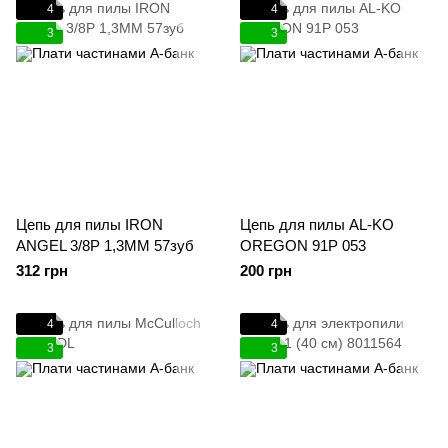
4
4
3
3
Цепь для пилы IRON
Цепь для пилы AL-KO
ANGEL 3/8P 1,3ММ 57зуб
OREGON 91P 053
312 грн
200 грн
4
4
3
3