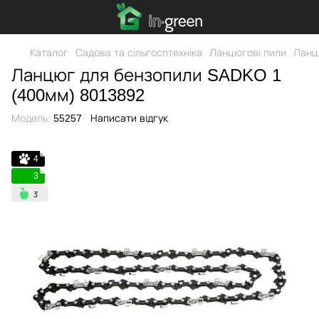
Каталог
Садова та сільгосптехніка
Ланцюгові пили
Ланц
Ланцюг для бензопили SADKO 1
(400мм) 8013892
Модель:
55257
Написати відгук
4
3