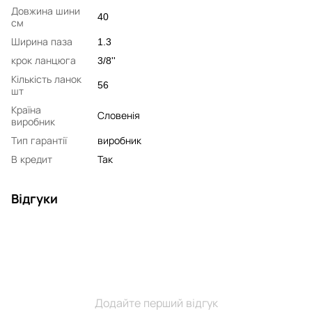
Довжина шини
40
см
Ширина паза
1.3
крок ланцюга
3/8''
Кількість ланок
56
шт
Країна
Словенія
виробник
Тип гарантії
виробник
В кредит
Так
Відгуки
Додайте перший відгук