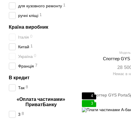
1
для кузовного ремонту
1
ручні кліщі
Країна виробник
0
Італія
1
Китай
Модель
0
Україна
Споттер GYS 
7
Франція
28 50
Немає в н
В кредит
8
Так
4
«Оплата частинами»
3
ПриватБанку
8
3