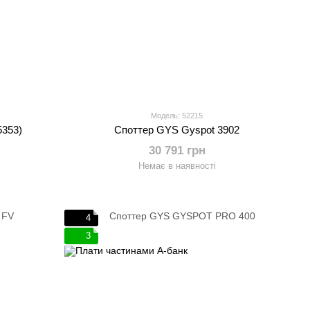
Модель: 52215
5353)
Споттер GYS Gyspot 3902
30 791 грн
Немає в наявності
4
3