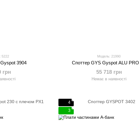
: 5222
Модель: 21990
Gyspot 3904
Споттер GYS Gyspot ALU PRO
0 грн
55 718 грн
аявності
Немає в наявності
4
3