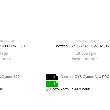
185/052178
Модель: 55353
YSPOT PRO 230
Споттер GYS GYSPOT 27.02 (05
3 грн
19 355 грн
аявності
Немає в наявності
4
3