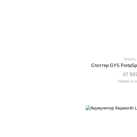
Модель:
Споттер GYS PortaSp
47 50
Немає в н