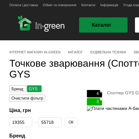
Перейти до основного контенту
Оплата і доставка
Обмін та повернення
Контакти
Інформація
Угода кор
Каталог
ІНТЕРНЕТ МАГАЗИН IN-GREEN
КАТАЛОГ
БУДІВЕЛЬНА ТЕХНІКА
ЗВ
Точкове зварювання (Спотт
GYS
Бренд:
GYS
4
Очистити фільтр
3
Ціна, грн
Від Ціна, грн
До Ціна, грн
ОК
Бренд