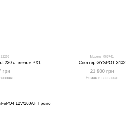
 22256
Модель: 065741
ot 230 с плечом PX1
Споттер GYSPOT 3402
7 грн
21 900 грн
аявності
Немає в наявності