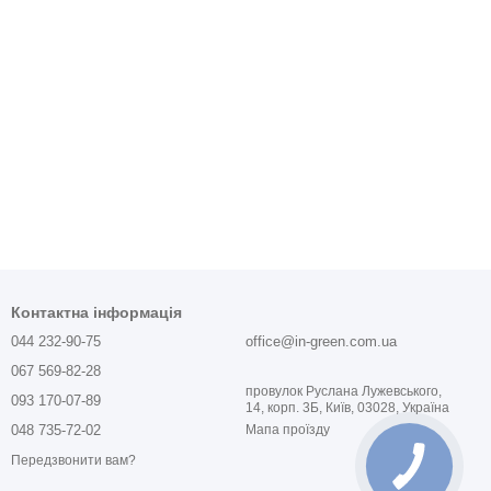
Контактна інформація
044 232-90-75
office@in-green.com.ua
067 569-82-28
провулок Руслана Лужевського,
093 170-07-89
14, корп. 3Б, Київ, 03028, Україна
048 735-72-02
Мапа проїзду
Передзвонити вам?