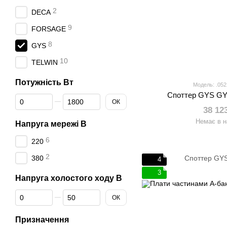
2
DECA
9
FORSAGE
8
GYS
10
TELWIN
Потужність Вт
Модель: .052
Споттер GYS G
Від Потужність Вт
До Потужність Вт
ОК
38 12
Немає в н
Напруга мережі В
6
220
2
380
4
3
Напруга холостого ходу В
Від Напруга холостого ходу В
До Напруга холостого ходу В
ОК
Призначення