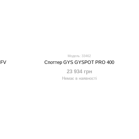
Модель: 33462
 FV
Споттер GYS GYSPOT PRO 400
23 934 грн
Немає в наявності