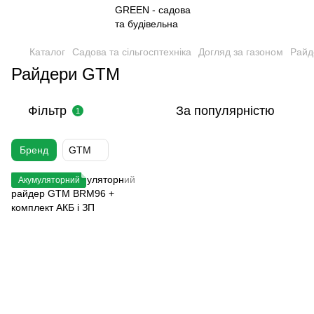
Каталог
Садова та сільгосптехніка
Догляд за газоном
Райд
Райдери GTM
Фільтр
За популярністю
1
Бренд
GTM
Акумуляторний