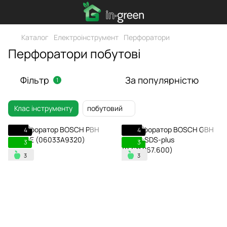
Каталог
Електроінструмент
Перфоратори
Перфоратори побутові
Фільтр
За популярністю
1
Клас інструменту
побутовий
4
4
3
3