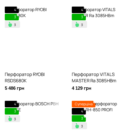
4
4
3
3
Перфоратор RYOBI
Перфоратор VITALS
RSDS680K
MASTER Ra 3085HBm
5 486 грн
4 129 грн
4
Суперціна
3
4
3