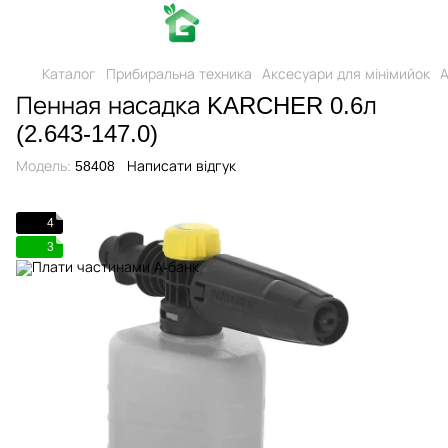
Каталог
Прибиральна техника
Аксесуари для мінімийок
А
Пенная насадка KARCHER 0.6л
(2.643-147.0)
Модель:
58408
Написати відгук
4
3