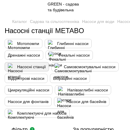
Каталог
Садова та сільгосптехніка
Насоси для води
Насосн
Насосні станції METABO
Мотопомпи
Глибинні насоси
Дренажні насоси
Фекальні насоси
Насосні станції
Самовсмоктувальні насоси
Відцентрові насоси
Вібраційні насоси
Цииркуляційні насоси
Напівзаглибні насоси
Насоси для фонтанів
Насоси для басейнів
Комплектуючі для насосів
Фільтр
За популярністю
1