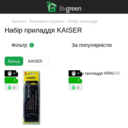
Каталог
Електроінструмент
Набір приладдя
Набір приладдя KAISER
Фільтр
За популярністю
1
Бренд
KAISER
4
4
3
3