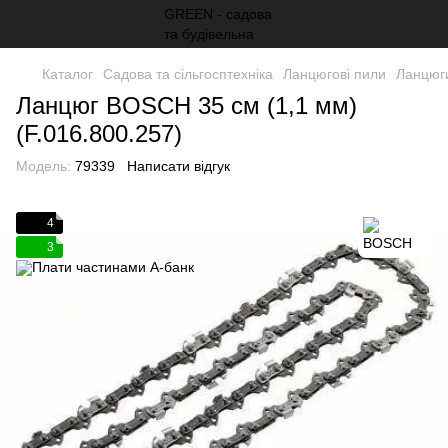
Каталог
Садова та сільгосптехніка
Ланцюгові пили
Ланцюг
Ланцюг BOSCH 35 см (1,1 мм)
(F.016.800.257)
Модель:
79339
Написати відгук
4
3