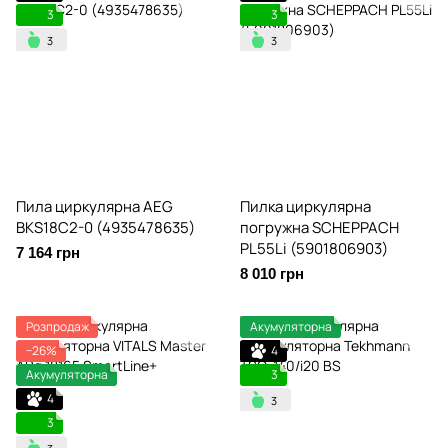
3
3
Пила циркулярна AEG
Пилка циркулярна
BKS18C2-0 (4935478635)
погружна SCHEPPACH
PL55Li (5901806903)
7 164 грн
8 010 грн
Розпродаж
Акумуляторна
−26%
4
Акумуляторна
3
4
3