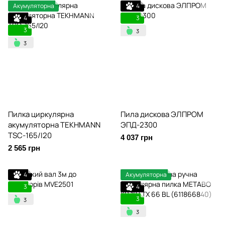
Акумуляторна
4
4
3
3
Пилка циркулярна
Пила дискова ЭЛПРОМ
акумуляторна TEKHMANN
ЭПД-2300
TSC-165/I20
4 037 грн
2 565 грн
4
Акумуляторна
3
4
3