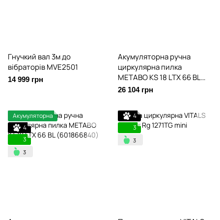
Гнучкий вал 3м до
Акумуляторна ручна
вібраторів MVE2501
циркулярна пилка
METABO KS 18 LTX 66 BL
14 999 грн
(611866840)
26 104 грн
Акумуляторна
4
4
3
3