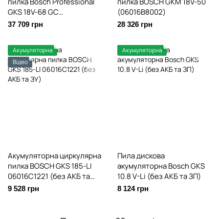
пилка Bosch Professional
пилка BOSCH GKM 18V-50
GKS 18V-68 GC
(06016B8002)
(06016B5101)
37 709 грн
28 326 грн
Акумуляторна
Акумуляторна
Відео
Акумуляторна циркулярна
Пила дискова
пилка BOSCH GKS 185-LI
акумуляторна Bosch GKS
06016C1221 (без АКБ та
10.8 V-Li (без АКБ та ЗП)
ЗУ)
9 528 грн
8 124 грн