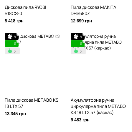
Дискова пила RYOBI
Пила дискова MAKITA
R18CS-0
DHS680Z
5 418 грн
12 699 грн
4
4
3
3
Пила дискова METABO KS
Акумуляторна ручна
18 LTX 57
циркулярна пила METABO
KS 18 LTX 57 (каркас)
13 345 грн
9 483 грн