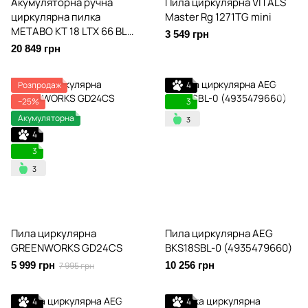
Акумуляторна ручна
Пила циркулярна VITALS
циркулярна пилка
Master Rg 1271TG mini
METABO KT 18 LTX 66 BL
3 549 грн
(601866840)
20 849 грн
Розпродаж
4
−25%
3
Акумуляторна
4
3
Пила циркулярна
Пила циркулярна AEG
GREENWORKS GD24CS
BKS18SBL-0 (4935479660)
5 999 грн
10 256 грн
7 995 грн
4
4