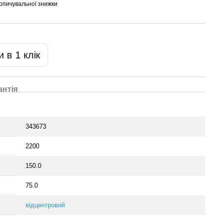
опичувальної знижки
 в 1 клік
антія
343673
2200
150.0
75.0
відцентровий