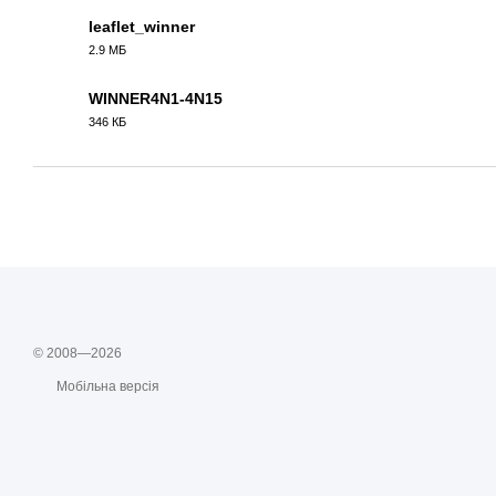
leaflet_winner
2.9 МБ
PDF
WINNER4N1-4N15
346 КБ
PDF
© 2008—2026
Мобільна версія