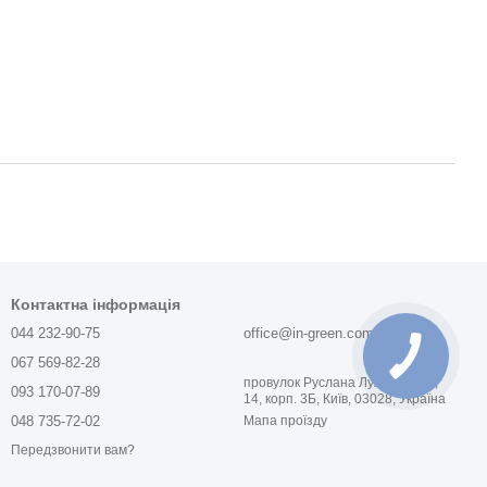
Контактна інформація
044 232-90-75
office@in-green.com.ua
067 569-82-28
провулок Руслана Лужевського,
093 170-07-89
14, корп. 3Б, Київ, 03028, Україна
048 735-72-02
Мапа проїзду
Передзвонити вам?