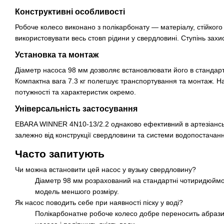
Конструктивні особливості
Робоче колесо виконано з полікарбонату — матеріалу, стійкого
використовувати весь стовп рідини у свердловині. Ступінь захи
Установка та монтаж
Діаметр насоса 98 мм дозволяє встановлювати його в стандар
Компактна вага 7.3 кг полегшує транспортування та монтаж. На
потужності та характеристик окремо.
Універсальність застосування
EBARA WINNER 4N10-13/2.2 однаково ефективний в артезіанськи
залежно від конструкції свердловини та системи водопостачан
Часто запитують
Чи можна встановити цей насос у вузьку свердловину?
Діаметр 98 мм розрахований на стандартні чотиридюймов
модель меншого розміру.
Як насос поводить себе при наявності піску у воді?
Полікарбонатне робоче колесо добре переносить абразив