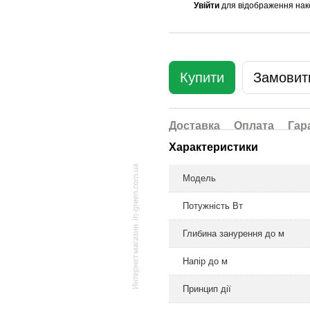
Увійти
для відображення нак
%
Купити
Замовити
Доставка
Оплата
Гар
Характеристики
Модель
Потужність Вт
Глибина занурення до м
Напір до м
Принцип дії