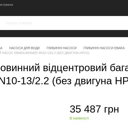
истувача
КА
НАСОСИ ДЛЯ ВОДИ
ГЛИБИННІ НАСОСИ
ГЛИБИННІ НАСОСИ EBARA
ОС EBARA WINNER 4N10-13/2.2 (БЕЗ ДВИГУНА HP3.0)
винний відцентровий баг
0-13/2.2 (без двигуна HP
35 487 грн
В наявності