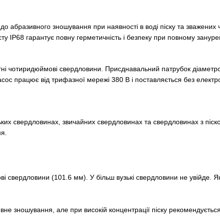
 до абразивного зношування при наявності в воді піску та зважених
сту IP68 гарантує повну герметичність і безпеку при повному занурен
тні чотиридюймові свердловини. Присднавальний патрубок діаметр
сос працює від трифазної мережі 380 В і поставляється без електр
х свердловинах, звичайних свердловинах та свердловинах з піском
ня.
і свердловини (101.6 мм). У більш вузькі свердловини не увійде. 
не зношування, але при високій концентрації піску рекомендується