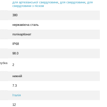
для артезіанської свердловини
,
для свердловини
,
для
свердловини з піском
380
нержавіюча сталь
полікарбонат
IP68
98.0
рубка
2
нижній
7.3
Італія
12