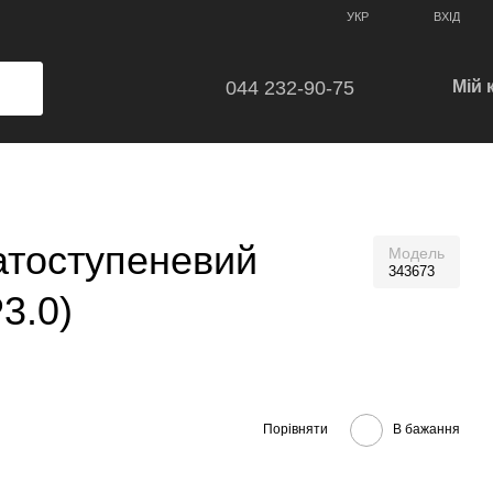
ВХІД
УКР
044 232-90-75
Мій 
атоступеневий
Модель
343673
3.0)
Порівняти
В бажання