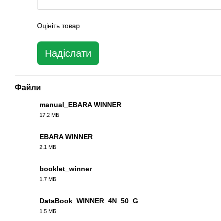
Оцініть товар
Надіслати
Файли
manual_EBARA WINNER
17.2 МБ
PDF
EBARA WINNER
2.1 МБ
PDF
booklet_winner
1.7 МБ
PDF
DataBook_WINNER_4N_50_G
1.5 МБ
PDF