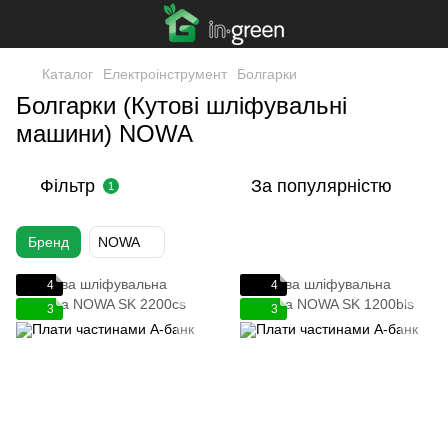
Каталог
Електроінструмент
Болгарки
Болгарки (Кутові шліфувальні
машини) NOWA
Фільтр
За популярністю
1
Бренд
NOWA
4
4
3
3