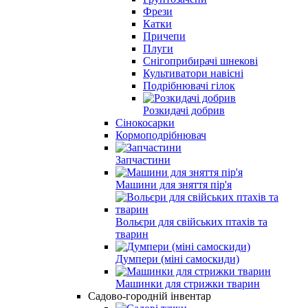
Фрези
Катки
Причепи
Плуги
Снігоприбирачі шнекові
Культиватори навісні
Подрібнювачі гілок
Розкидачі добрив
Сінокосарки
Кормоподрібнювач
Запчастини
Машини для зняття пір'я
Вольєри для свійських птахів та
тварин
Думпери (міні самоскиди)
Машинки для стрижки тварин
Садово-городній інвентар