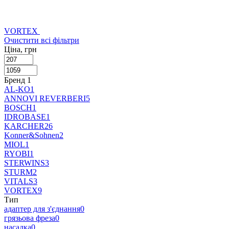
VORTEX
Очистити всі фільтри
Ціна, грн
Бренд
‍
1
AL-KO
1
ANNOVI REVERBERI
5
BOSCH
1
IDROBASE
1
KARCHER
26
Konner&Sohnen
2
MIOL
1
RYOBI
1
STERWINS
3
STURM
2
VITALS
3
VORTEX
9
Тип
адаптер для з'єднання
0
грязьова фреза
0
насадка
0