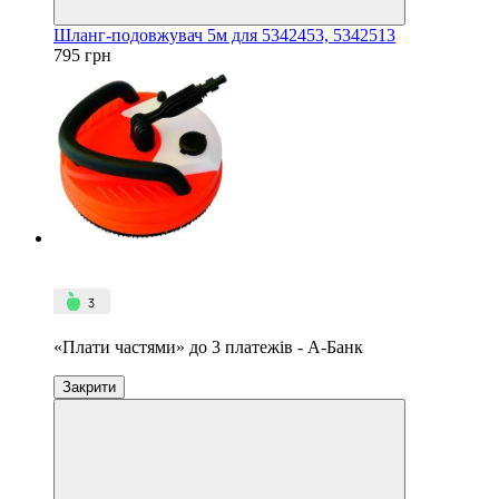
Шланг-подовжувач 5м для 5342453, 5342513
795 грн
4
3
«Плати частями» до 3 платежів - А-Банк
Закрити