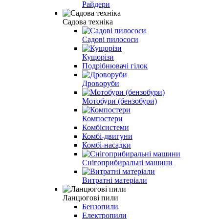
Райдери
Садова техніка
Садові пилососи
Кущорізи
Подрібнювачі гілок
Дроворуби
Мотобури (бензобури)
Компостери
Комбісистеми
Комбі-двигуни
Комбі-насадки
Снігоприбиральні машини
Витратні матеріали
Ланцюгові пили
Бензопили
Електропили