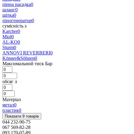
пінна насадка
0
шланг
0
щітка
0
піногенератор
0
сумісність з
Karcher
0
Miol
0
AL-KO
0
Sturm
0
ANNOVI REVERBERI
0
Könner&Söhnen
0
Максимальний тиск Бар
обсяг л
Матеріал
метал
0
пластик
0
Показати 9 товарів
044 232-90-75
067 569-82-28
093 170-07-89