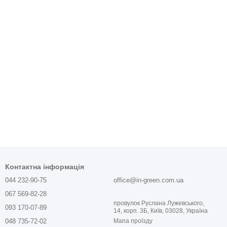
Контактна інформація
044 232-90-75
office@in-green.com.ua
067 569-82-28
провулок Руслана Лужевського,
093 170-07-89
14, корп. 3Б, Київ, 03028, Україна
048 735-72-02
Мапа проїзду