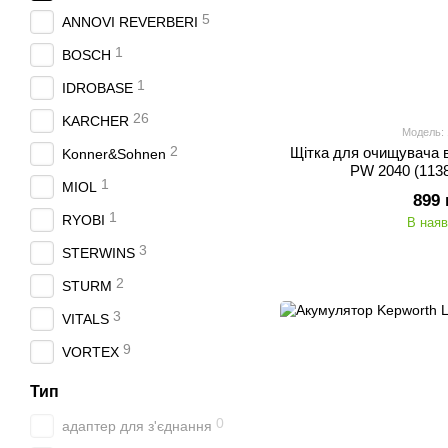
5
ANNOVI REVERBERI
1
BOSCH
1
IDROBASE
26
KARCHER
Модель:
2
Щітка для очищувача 
Konner&Sohnen
PW 2040 (1138
1
MIOL
899 
1
RYOBI
В наяв
3
STERWINS
2
STURM
3
VITALS
9
VORTEX
Тип
0
адаптер для з'єднання