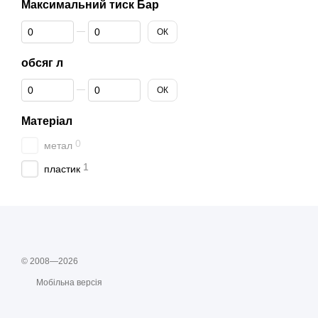
Максимальний тиск Бар
Від Максимальний тиск Бар
До Максимальний тиск Бар
ОК
обсяг л
Від обсяг л
До обсяг л
ОК
Матеріал
0
метал
1
пластик
© 2008—2026
Мобільна версія