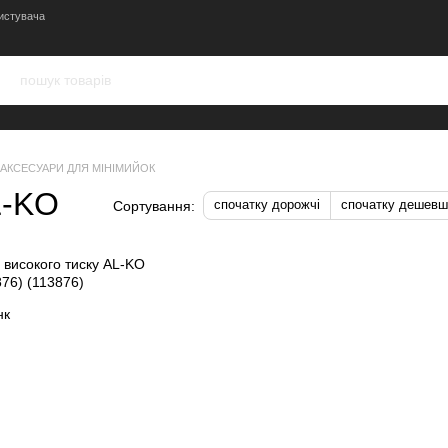
истувача
АКСЕСУАРИ ДЛЯ МІНІМИЙОК
L-KO
спочатку дорожчі
спочатку дешевш
Сортування: