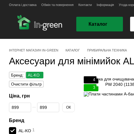
Перейти до основного контенту
Оплата і доставка
Обмін та повернення
Контакти
Інформація
Угода кор
Каталог
ІНТЕРНЕТ МАГАЗИН IN-GREEN
КАТАЛОГ
ПРИБИРАЛЬНА ТЕХНИКА
Аксесуари для мінімийок A
Бренд:
AL-KO
4
Очистити фільтр
3
Ціна, грн
Від Ціна, грн
До Ціна, грн
ОК
Бренд
1
AL-KO