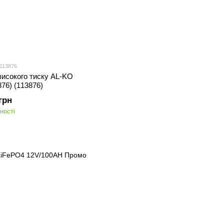
 113876
високого тиску AL-KO
76) (113876)
грн
ності