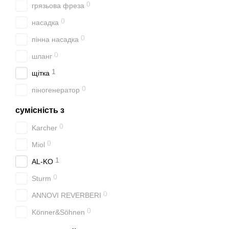
0
грязьова фреза
0
насадка
0
пінна насадка
0
шланг
1
щітка
0
піногенератор
сумісність з
0
Karcher
0
Miol
1
AL-KO
0
Sturm
0
ANNOVI REVERBERI
0
Könner&Söhnen