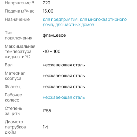
Напряжение В
220
Подача м³/час
15.00
Назначение
для предприятия
,
для многоквартирного
дома
,
для частных домов
Тип
фланцевое
подключения
Максимальная
температура
-10 ~ 100
жидкости °С
Вал
нержавеющая сталь
Материал
нержавеющая сталь
корпуса
Фланец
нержавеющая сталь
Рабочее
нержавеющая сталь
колесо
Степень
IP55
защиты
Диаметр
патрубков
1½
дюйм