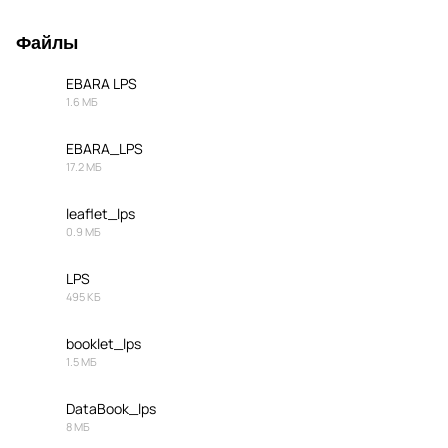
Файлы
EBARA LPS
1.6 МБ
PDF
EBARA_LPS
17.2 МБ
PDF
leaflet_lps
0.9 МБ
PDF
LPS
495 КБ
PDF
booklet_lps
1.5 МБ
PDF
DataBook_lps
8 МБ
PDF