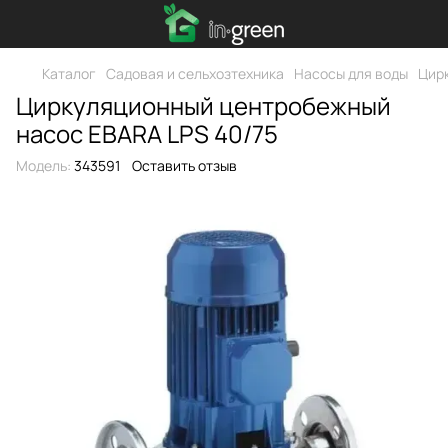
Каталог
Садовая и сельхозтехника
Насосы для воды
Цир
Циркуляционный центробежный
насос EBARA LPS 40/75
Модель:
343591
Оставить отзыв