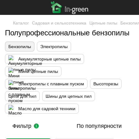
Каталог
Садовая и сельхозтехника
Цепные пилы
Бензопи
Полупрофессиональные бензопилы
Бензопилы
Электропилы
Аккумуляторные цепные пилы
Мини цепные пилы
Электропилы с плавным пуском
Высоторезы
Цепи для пил
Шины для цепных пил
Масло для садовой техники
Фильтр
По популярности
1