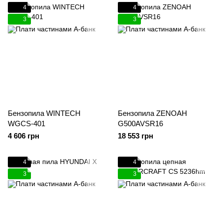
4
4
3
3
Бензопила WINTECH
Бензопила ZENOAH
WGCS-401
G500AVSR16
4 606 грн
18 553 грн
4
4
3
3