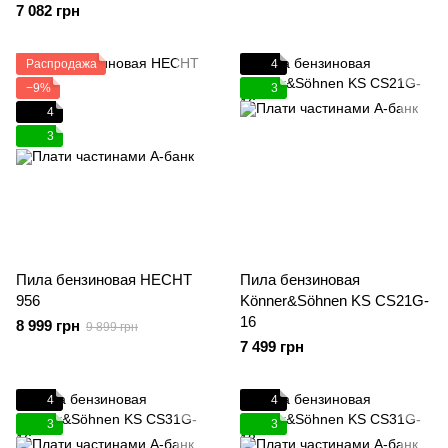
7 082 грн
Распродажа
4
−9%
3
4
3
Пила бензиновая HECHT
Пила бензиновая
956
Könner&Söhnen KS CS21G-
16
8 999 грн
9 899 грн
7 499 грн
4
4
3
3