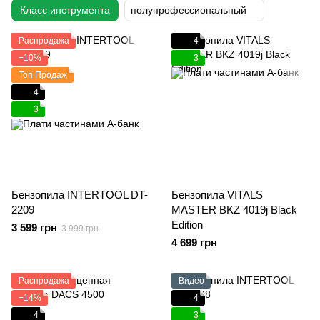
Класс инструмента
полупрофессиональный
Распродажа
4
−10%
3
Топ Продаж
4
3
Бензопила INTERTOOL DT-
Бензопила VITALS
2209
MASTER BKZ 4019j Black
Edition
3 599 грн
3 999 грн
4 699 грн
Распродажа
Видео
−14%
4
4
3