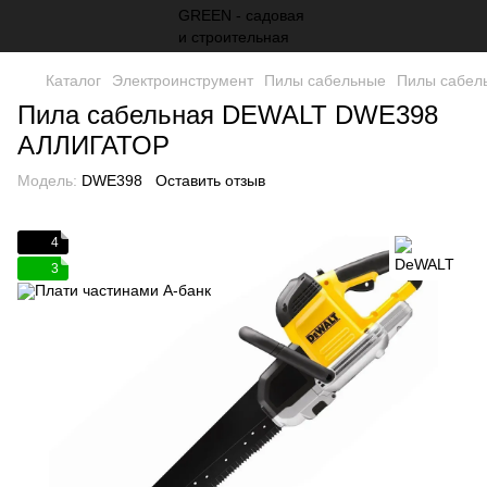
Каталог
Электроинструмент
Пилы сабельные
Пилы сабел
Пила сабельная DEWALT DWE398
АЛЛИГАТОР
Модель:
DWE398
Оставить отзыв
4
3