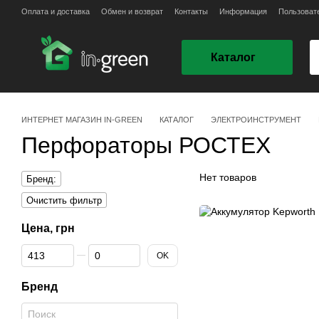
Перейти к основному контенту
Оплата и доставка
Обмен и возврат
Контакты
Информация
Пользоват
Каталог
ИНТЕРНЕТ МАГАЗИН IN-GREEN
КАТАЛОГ
ЭЛЕКТРОИНСТРУМЕНТ
Перфораторы РОСТЕХ
Нет товаров
Бренд:
Очистить фильтр
Цена, грн
От Цена, грн
До Цена, грн
OK
Бренд