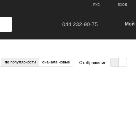
ВХОД
РУС
044 232-90-75
Мой 
по популярности
сначала новые
Отображение: