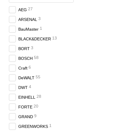
27
AEG
3
ARSENAL
1
BauMaster
13
BLACK&DECKER
3
BORT
58
BOSCH
6
Craft
55
DeWALT
4
DWT
28
EINHELL
20
FORTE
9
GRAND
1
GREENWORKS