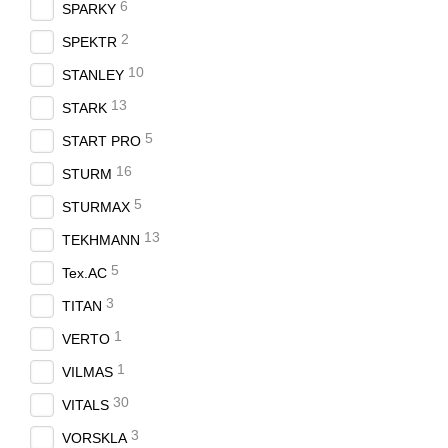
6
SPARKY
2
SPEKTR
10
STANLEY
13
STARK
5
START PRO
16
STURM
5
STURMAX
13
TEKHMANN
5
Tex.AC
3
TITAN
1
VERTO
1
VILMAS
30
VITALS
3
VORSKLA