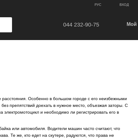
ВХОД
РУС
044 232-90-75
Мой 
е расстояния. Особенно в большом городе с его неизбежными
без препятствий доехать в нужное место, объезжая заторы. С
на электромотоцикл и необходимо ли регистрировать его в
ы байка или автомобиля. Водители машин часто считают, что
ава. Те же, кто едет на скутере, радуются, что права не