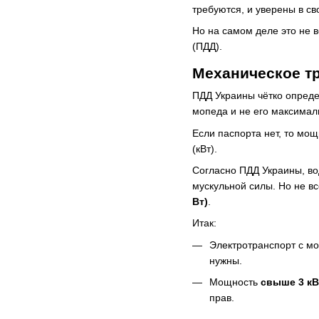
требуются, и уверены в св
Но на самом деле это не 
(ПДД).
Механическое тр
ПДД Украины чётко опреде
мопеда и не его максималь
Если паспорта нет, то мощ
(кВт).
Согласно ПДД Украины, во
мускульной силы. Но не в
Вт)
.
Итак:
Электротранспорт с м
нужны.
Мощность
свыше 3 кВ
прав.