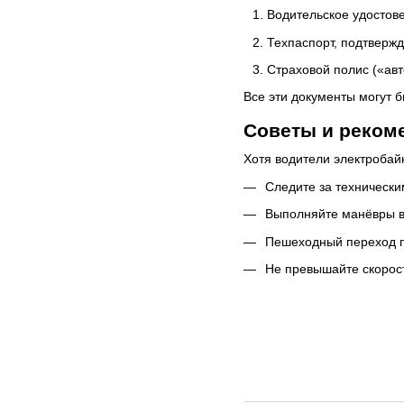
Водительское удостов
Техпаспорт, подтверж
Страховой полис («авт
Все эти документы могут б
Советы и реком
Хотя водители электробайк
Следите за технически
Выполняйте манёвры в 
Пешеходный переход п
Не превышайте скорост