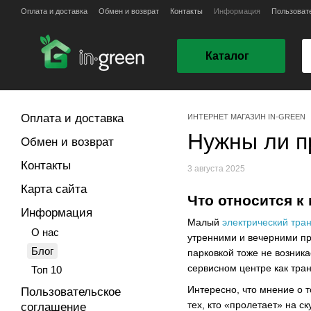
Перейти к основному контенту
Оплата и доставка
Обмен и возврат
Контакты
Информация
Пользоват
Каталог
Оплата и доставка
ИНТЕРНЕТ МАГАЗИН IN-GREEN
Нужны ли п
Обмен и возврат
Контакты
3 августа 2025
Карта сайта
Что относится к
Информация
Малый
электрический тра
О нас
утренними и вечерними пр
Блог
парковкой тоже не возник
сервисном центре как тра
Топ 10
Интересно, что мнение о т
Пользовательское
тех, кто «пролетает» на ск
соглашение