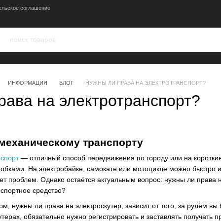
ельское соглашение
ИНФОРМАЦИЯ
БЛОГ
НУЖНЫ ЛИ ПРАВА НА ЭЛЕКТРОТРАНСПОРТ?
рава на электротранспорт?
 механическому транспорту
нспорт
— отличный способ передвижения по городу или на коротки
обками. На электробайке, самокате или мотоцикле можно быстро и 
ает проблем. Однако остаётся актуальным вопрос: нужны ли права 
нспортное средство?
ом, нужны ли права на электроскутер, зависит от того, за рулём в
утерах, обязательно нужно регистрировать и заставлять получать пр