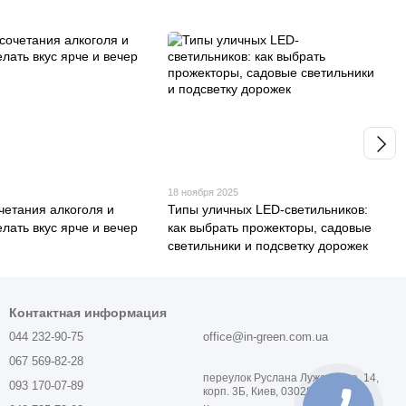
18 ноября 2025
четания алкоголя и
Типы уличных LED-светильников:
елать вкус ярче и вечер
как выбрать прожекторы, садовые
светильники и подсветку дорожек
Контактная информация
044 232-90-75
office@in-green.com.ua
067 569-82-28
переулок Руслана Лужевского, 14,
093 170-07-89
корп. 3Б, Киев, 03028, Украина