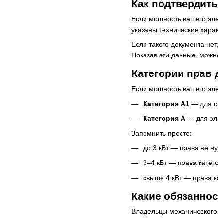
Как подтвердить
Если мощность вашего элек
указаны технические харак
Если такого документа нет
Показав эти данные, можно
Категории прав 
Если мощность вашего эл
Категория А1
— для ск
Категория А
— для эле
Запомнить просто:
до 3 кВт — права не н
3–4 кВт — права катег
свыше 4 кВт — права к
Какие обязаннос
Владельцы механического