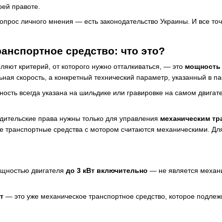
оей правоте.
вопрос личного мнения — есть законодательство Украины. И все т
анспортное средство: что это?
ляют критерий, от которого нужно отталкиваться, — это
мощность 
ная скорость, а конкретный технический параметр, указанный в па
ность всегда указана на шильдике или гравировке на самом двигате
дительские права нужны только для управления
механическим тр
се транспортные средства с мотором считаются механическими. Д
ощностью двигателя
до 3 кВт включительно
— не является механи
т
— это уже механическое транспортное средство, которое подлежи