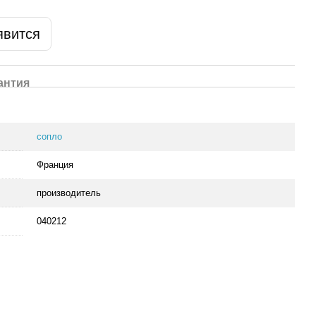
явится
антия
сопло
Франция
производитель
040212