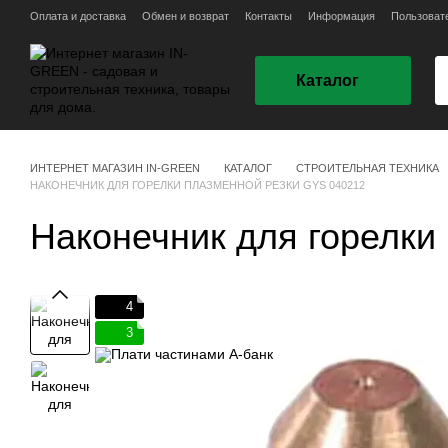
Перейти к основному контенту
Оплата и доставка
Обмен и возврат
Контакты
Информация
Пользоват
Каталог
ИНТЕРНЕТ МАГАЗИН IN-GREEN
КАТАЛОГ
СТРОИТЕЛЬНАЯ ТЕХНИКА
НАКОНЕЧНИК ДЛЯ ГОРЕЛКИ ПЛАЗМЕННОЙ РЕЗКИ GYS 040212
Наконечник для горелки
4
3