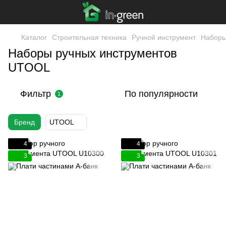
Каталог
Строительная техника
Ручной инструмент
Наборы
Наборы ручных инструментов
UTOOL
Фильтр
По популярности
1
Бренд
UTOOL
4
4
3
3