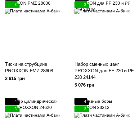
3
3
Тиски на струбцине
Набор сменных цанг
PROXXON FMZ 28608
PROXXON для FF 230 и PF
230 24144
2 615 грн
5 076 грн
4
4
3
3