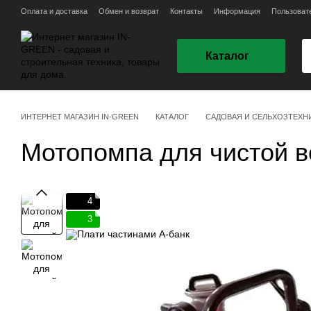
Перейти к основному контенту
Оплата и доставка
Обмен и возврат
Контакты
Информация
Пользоват
Каталог
ИНТЕРНЕТ МАГАЗИН IN-GREEN
КАТАЛОГ
САДОВАЯ И СЕЛЬХОЗТЕХН
Мотопомпа для чистой
4
3