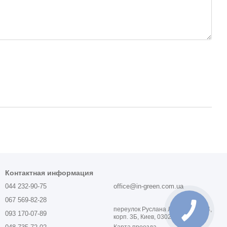
Контактная информация
044 232-90-75
office@in-green.com.ua
067 569-82-28
переулок Руслана Лужевского, 14,
093 170-07-89
корп. 3Б, Киев, 03028, Украина