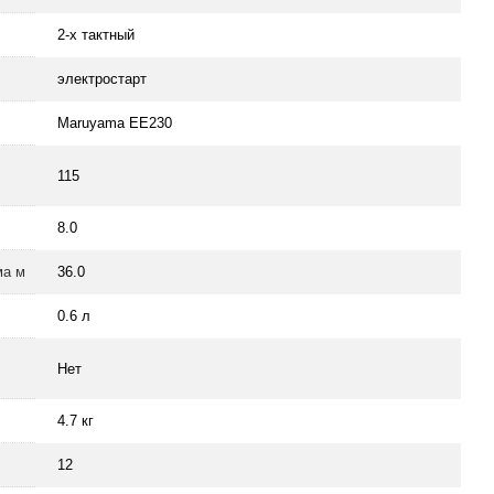
2-х тактный
электростарт
Maruyama ЕЕ230
115
8.0
ма м
36.0
0.6 л
Нет
4.7 кг
12