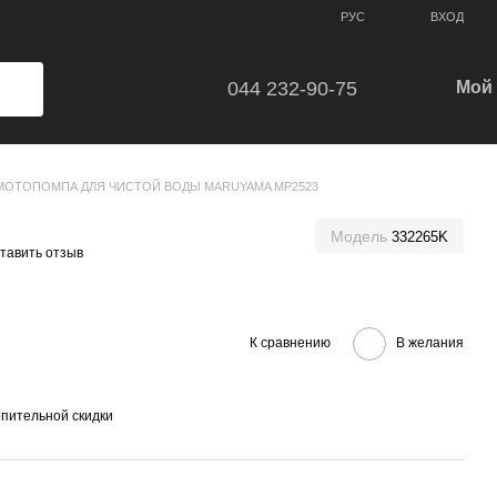
ВХОД
РУС
044 232-90-75
Мой 
МОТОПОМПА ДЛЯ ЧИСТОЙ ВОДЫ MARUYAMA MP2523
Модель
332265K
тавить отзыв
К сравнению
В желания
пительной скидки