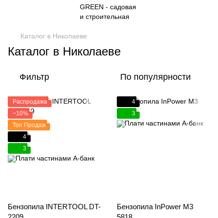
Каталог в Николаеве
Каталог в Николаеве
Фильтр
По популярности
Распродажа
4
−10%
3
Топ Продаж
4
3
Бензопила INTERTOOL DT-
Бензопила InPower M3
2209
5818