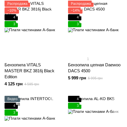
Распродажа
Распродажа
−10%
−14%
4
4
3
3
1
Бензопила VITALS
Бензопила цепная Daewoo
MASTER BKZ 3816j Black
DACS 4500
Edition
5 999 грн
6 995 грн
4 125 грн
4 585 грн
Видео
4
4
3
3