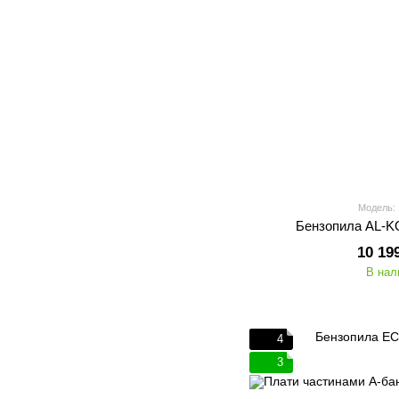
Модель:
Бензопила AL-KO
10 19
В нал
4
3