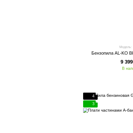
Модель:
Бензопила AL-KO BK
9 399
В нал
4
3