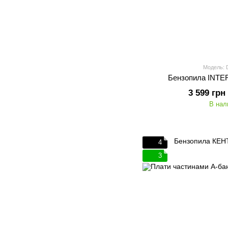
Модель: 
Бензопила INTE
3 599 грн
В нал
4
3