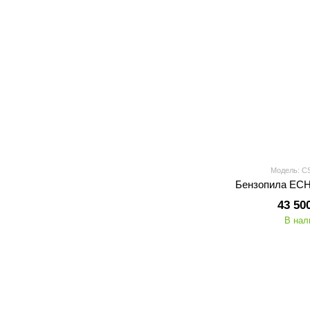
Модель: C
Бензопила EC
43 50
В нал