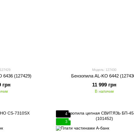
 127429
Модель: 127430
 6436 (127429)
Бензопила AL-KO 6442 (12743
9 грн
11 999 грн
ичии
В наличии
4
3