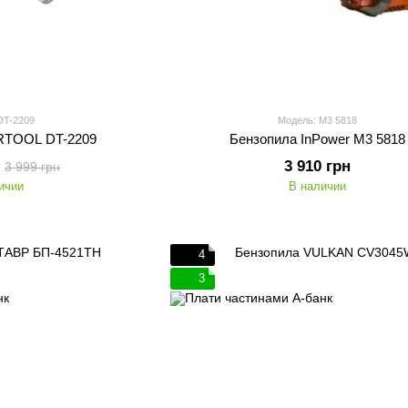
DT-2209
Модель: M3 5818
RTOOL DT-2209
Бензопила InPower M3 5818
3 910 грн
3 999 грн
ичии
В наличии
4
3