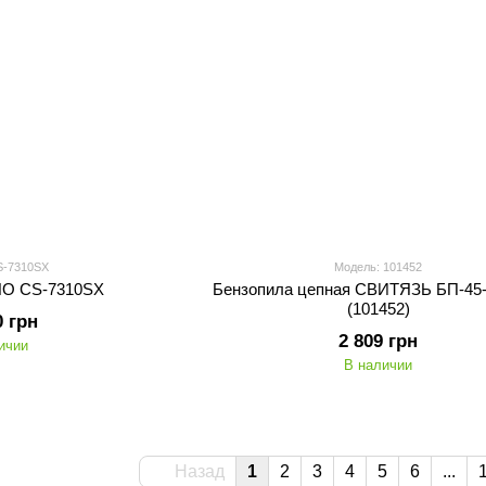
S-7310SX
Модель: 101452
HO CS-7310SX
Бензопила цепная СВИТЯЗЬ БП-45
(101452)
0 грн
2 809 грн
ичии
В наличии
Назад
1
2
3
4
5
6
...