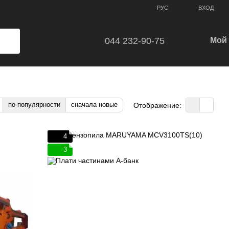
ВХОД
РУС
044 232-90-75
Мой 
по популярности
сначала новые
Отображение:
4
3