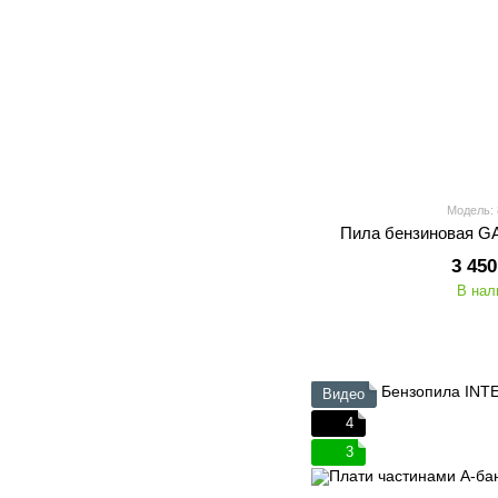
Модель:
Пила бензиновая 
3 450
В нал
Видео
4
3