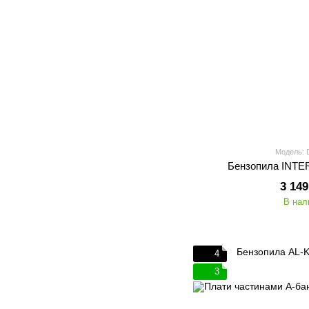
Модель: 
Бензопила INTE
3 149
В нал
4
3