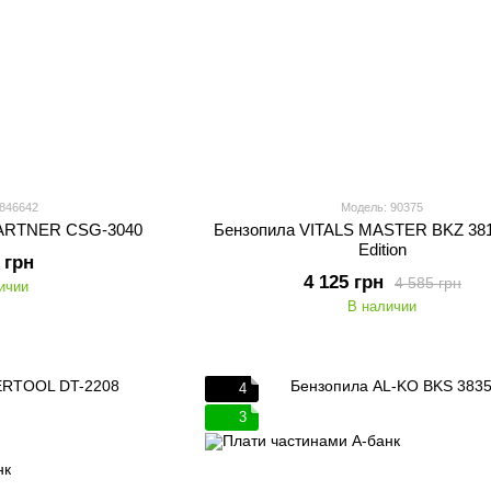
 846642
Модель: 90375
GARTNER CSG-3040
Бензопила VITALS MASTER BKZ 3816
Edition
 грн
4 125 грн
4 585 грн
ичии
В наличии
4
3