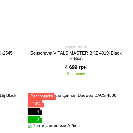
Модель: 90376
-2545
Бензопила VITALS MASTER BKZ 4019j Black
Edition
4 699 грн
В наличии
Распродажа
−14%
4
3