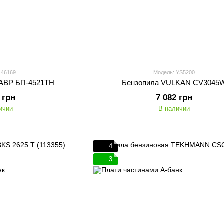
 46169
Модель: YS5200
АВР БП-4521ТН
Бензопила VULKAN CV3045
 грн
7 082 грн
ичии
В наличии
4
3