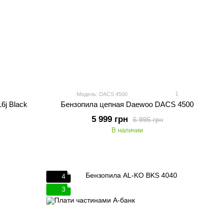
1
Модель: DACS 4500
j Black
Бензопила цепная Daewoo DACS 4500
5 999 грн
6 995 грн
В наличии
4
3