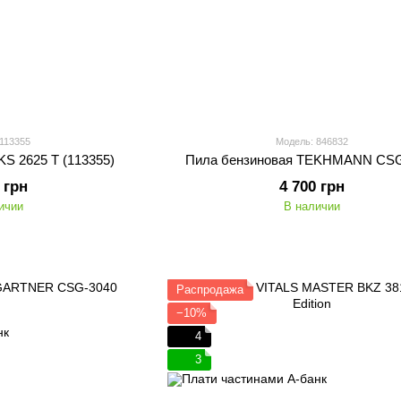
 113355
Модель: 846832
S 2625 Т (113355)
Пила бензиновая TEKHMANN CSG
 грн
4 700 грн
ичии
В наличии
Распродажа
−10%
4
3