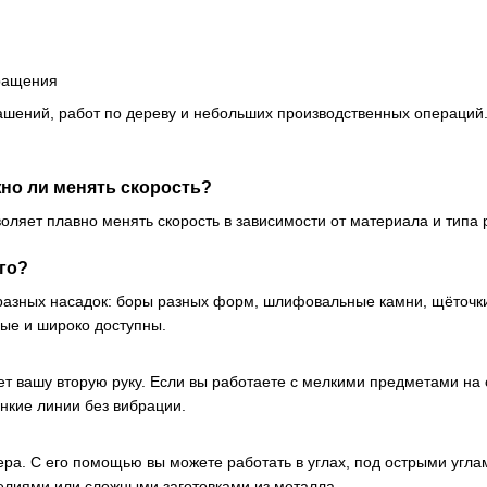
вращения
ашений, работ по дереву и небольших производственных операций
но ли менять скорость?
зволяет плавно менять скорость в зависимости от материала и типа
го?
разных насадок: боры разных форм, шлифовальные камни, щёточки
ые и широко доступны.
т вашу вторую руку. Если вы работаете с мелкими предметами на с
нкие линии без вибрации.
ра. С его помощью вы можете работать в углах, под острыми углам
лиями или сложными заготовками из металла.