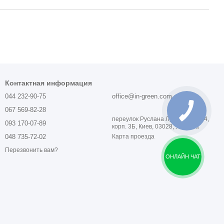
Контактная информация
044 232-90-75
office@in-green.com.ua
067 569-82-28
переулок Руслана Лужевского, 14,
093 170-07-89
корп. 3Б, Киев, 03028, Украина
048 735-72-02
Карта проезда
Перезвонить вам?
ОНЛАЙН ЧАТ