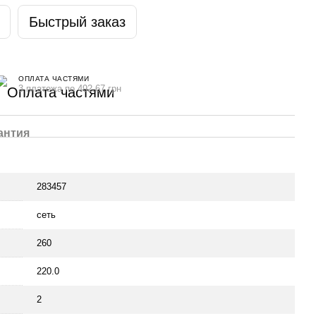
Быстрый заказ
ОПЛАТА ЧАСТЯМИ
3 платежа по 492.67 грн
антия
283457
сеть
260
220.0
2