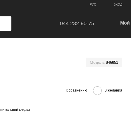
ВХОД
РУС
044 232-90-75
Мой 
Модель
846851
К сравнению
В желания
пительной скидки