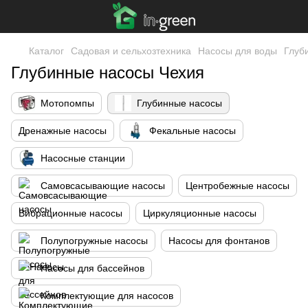
Каталог
Садовая и сельхозтехника
Насосы для воды
Глуб
Глубинные насосы Чехия
Мотопомпы
Глубинные насосы
Дренажные насосы
Фекальные насосы
Насосные станции
Самовсасывающие насосы
Центробежные насосы
Вибрационные насосы
Циркуляционные насосы
Полупогружные насосы
Насосы для фонтанов
Насосы для бассейнов
Комплектующие для насосов