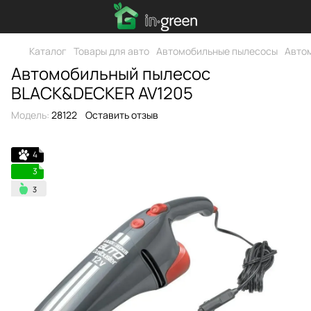
Каталог
Товары для авто
Автомобильные пылесосы
Авто
Автомобильный пылесос
BLACK&DECKER AV1205
Модель:
28122
Оставить отзыв
4
3