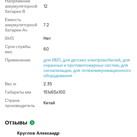
Напряжение
аккумуляторной
12
батареи В
Емкость
аккумуляторной
7.2
батареи Ач
BMS
Нет
Срок службы
60
мес
Применение
для ИБП
,
для детских электромобилей
,
для
охранных и противопожарных систем
,
для
сигнализации
,
для телекоммуникационного
оборудования
Вес кг
2.35
Габариты мм
151х65х100
Страна
Китай
производитель
Отзывы
1
Круглов Александр