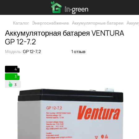
Каталог
Энергоснабжение
Аккумуляторные батареи
Аккум
Аккумуляторная батарея VENTURA
GP 12-7.2
Модель:
GP 12-7,2
1 отзыв
4
3