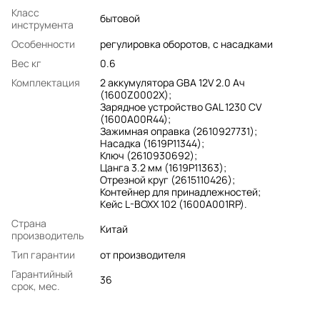
Класс
бытовой
инструмента
Особенности
регулировка оборотов, с насадками
Вес кг
0.6
Комплектация
2 аккумулятора GBA 12V 2.0 Ач
(1600Z0002X);
Зарядное устройство GAL 1230 CV
(1600A00R44);
Зажимная оправка (2610927731);
Насадка (1619P11344);
Ключ (2610930692);
Цанга 3.2 мм (1619P11363);
Отрезной круг (2615110426);
Контейнер для принадлежностей;
Кейс L-BOXX 102 (1600A001RP).
Страна
Китай
производитель
Тип гарантии
от производителя
Гарантийный
36
срок, мес.