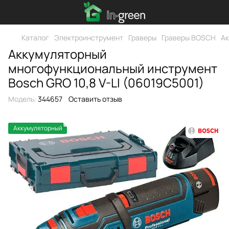
Каталог
Электроинструмент
Граверы
Граверы BOSCH
Ак
Аккумуляторный
многофункциональный инструмент
Bosch GRO 10,8 V-LI (06019C5001)
Модель:
344657
Оставить отзыв
Аккумуляторный